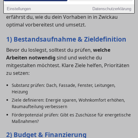
Budgetplanung und professioneller Umsetzung
gelingt dein Projekt stressfrei und nachhaltig. Hier
Einstellungen
Datenschutzerklärung
erfährst du, wie du dein Vorhaben in in Zwickau
optimal vorbereitest und umsetzt.
1) Bestandsaufnahme & Zieldefinition
Bevor du loslegst, solltest du prüfen,
welche
Arbeiten notwendig
sind und welche du
mitgestalten möchtest. Klare Ziele helfen, Prioritäten
zu setzen:
Substanz prüfen: Dach, Fassade, Fenster, Leitungen,
Heizung
Ziele definieren: Energie sparen, Wohnkomfort erhöhen,
Raumaufteilung verbessern
Förderpotenzial prüfen: Gibt es Zuschüsse für energetische
Maßnahmen?
2) Budget & Finanzierung