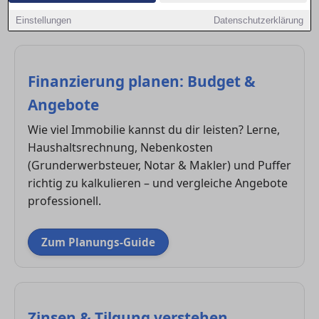
Zwickau. So triffst du fundierte Entscheidungen und
Einstellungen
Datenschutzerklärung
sicherst dir bessere Konditionen.
Finanzierung planen: Budget &
Angebote
Wie viel Immobilie kannst du dir leisten? Lerne,
Haushaltsrechnung, Nebenkosten
(Grunderwerbsteuer, Notar & Makler) und Puffer
richtig zu kalkulieren – und vergleiche Angebote
professionell.
Zum Planungs-Guide
Zinsen & Tilgung verstehen