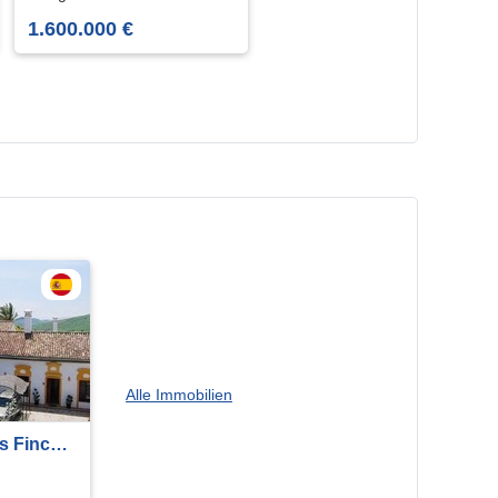
Andalusien Malaga
1.600.000 €
Alle Immobilien
s Finca
Costa del