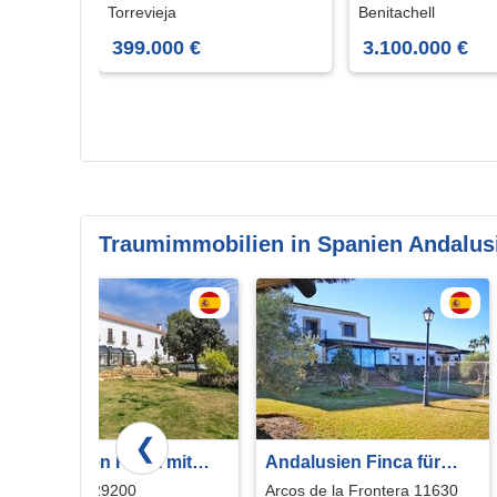
Torrevieja
Benitachell
399.000 €
3.100.000 €
Traumimmobilien in Spanien Andalus
❮
Andalusien Finca mit
Andalusien Finca für
Gästezimmern und
Pferdeliebhaber zu
Antequera 29200
Arcos de la Frontera 11630