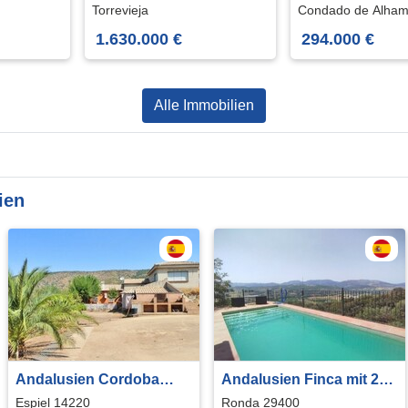
Alhama
Torrevieja
Condado de Alha
1.630.000 €
294.000 €
Alle Immobilien
ien
Andalusien Cordoba
Andalusien Finca mit 2
grosse Finca ideal für
Häusern 2 Pools und
Espiel 14220
Ronda 29400