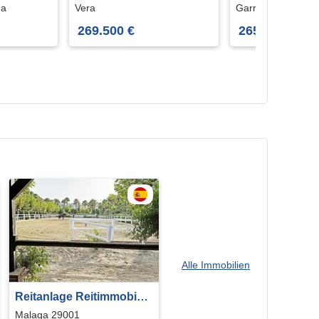
Wohnhaus in Vera
Wohnhaus in G
ma
Vera
Garrucha
269.500 €
265.000 €
Alle Immobilien
Reitanlage Reitimmobilie
10 Min zum Strand
Malaga 29001