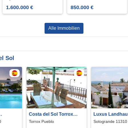
Pferdezucht
Weitblick
1.600.000 €
850.000 €
Alle Immobilien
l Sol
Costa del Sol Torrox
Luxus Landhau
n der
Pueblo
mit Pferdestall 
0
Torrox Pueblo
Sotogrande 11310
rre del
Sol