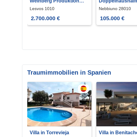
Weinberg Produktion
Doppelhaushälft
Eventlocation zu
großer Terrasse
Lesvos 1010
Nebbiuno 28010
verkaufen
2.700.000 €
105.000 €
Traumimmobilien in Spanien
Villa in Torrevieja
Villa in Benitach