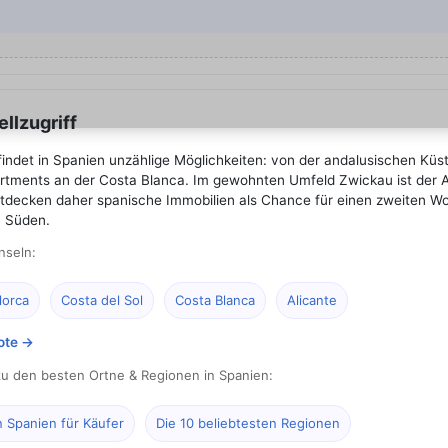
llzugriff
 findet in Spanien unzählige Möglichkeiten: von der andalusischen Küs
tments an der Costa Blanca. Im gewohnten Umfeld Zwickau ist der All
entdecken daher spanische Immobilien als Chance für einen zweiten W
 Süden.
nseln:
lorca
Costa del Sol
Costa Blanca
Alicante
ote →
zu den besten Ortne & Regionen in Spanien:
n Spanien für Käufer
Die 10 beliebtesten Regionen