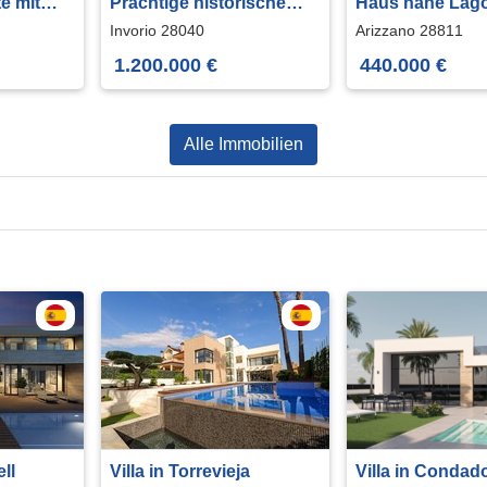
e mit
Prächtige historische
Haus nahe Lag
Villa
Maggiore
Invorio 28040
Arizzano 28811
1.200.000 €
440.000 €
Alle Immobilien
ell
Villa in Torrevieja
Villa in Condad