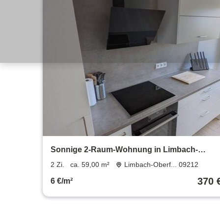
Sonnige 2-Raum-Wohnung in Limbach-
Oberfrohna mit hochwertiger Einbauküche
2 Zi.
ca. 59,00 m²
Limbach-Oberf... 09212
370 
6 €/m²