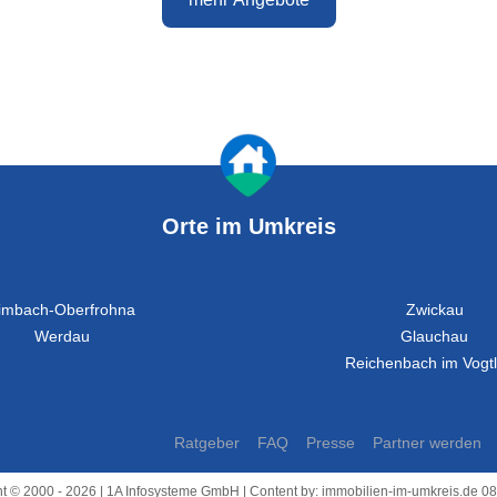
Orte im Umkreis
imbach-Oberfrohna
Zwickau
Werdau
Glauchau
Reichenbach im Vogt
Ratgeber
FAQ
Presse
Partner werden
t © 2000 - 2026 | 1A Infosysteme GmbH | Content by: immobilien-im-umkreis.de 0