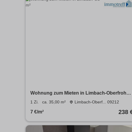
Wohnung zum Mieten in Limbach-Oberfrohna
238 € 35 m²
1 Zi.
ca. 35,00 m²
Limbach-Oberf... 09212
238 
7 €/m²