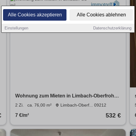
Alle Cookies akzeptieren
Alle Cookies ablehnen
Einstellungen
Datenschutzerklärung
Wohnung zum Mieten in Limbach-Oberfrohna
532 € 76 m²
2 Zi.
ca. 76,00 m²
Limbach-Oberf... 09212
€
532 €
7 €/m²