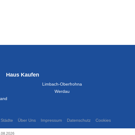
Haus Kaufen
Limbach-Oberfrohna
Werdau
land
Städte
Über Uns
Impressum
Datenschutz
Cookies
8.08.2026