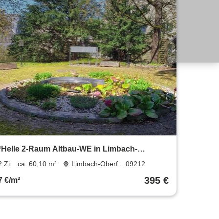
*Helle 2-Raum Altbau-WE in Limbach-
Oberfrohna
2 Zi.
ca. 60,10 m²
Limbach-Oberf... 09212
395 €
7 €/m²