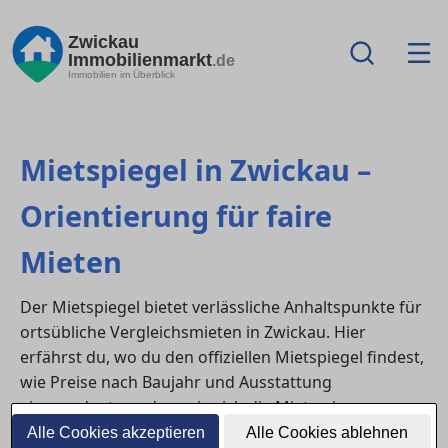
Zwickau
Immobilienmarkt
.de
Immobilien im Überblick
Mietspiegel in Zwickau –
Orientierung für faire
Mieten
Der Mietspiegel bietet verlässliche Anhaltspunkte für
ortsübliche Vergleichsmieten in Zwickau. Hier
erfährst du, wo du den offiziellen Mietspiegel findest,
wie Preise nach Baujahr und Ausstattung
eingeordnet werden, wie sich die Mieten im
regionalen Vergleich entwickeln und wie du den
Alle Cookies akzeptieren
Alle Cookies ablehnen