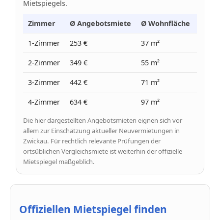
Mietspiegels.
Zimmer
Ø Angebotsmiete
Ø Wohnfläche
Ø Pre
1-Zimmer
253 €
37 m²
7 €
2-Zimmer
349 €
55 m²
6 €
3-Zimmer
442 €
71 m²
6 €
4-Zimmer
634 €
97 m²
7 €
Die hier dargestellten Angebotsmieten eignen sich vor
allem zur Einschätzung aktueller Neuvermietungen in
Zwickau. Für rechtlich relevante Prüfungen der
ortsüblichen Vergleichsmiete ist weiterhin der offizielle
Mietspiegel maßgeblich.
Offiziellen Mietspiegel finden