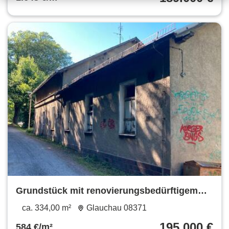
Grundstück mit renovierungsbedürftigem
Gebäude und Reihengarage
ca. 334,00 m²
Glauchau 08371
195.000 €
584 €/m²