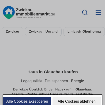
Zwickau
Immobilienmarkt
.de
Immobilien im Überblick
Zwickau
Zwickau - Umland
Limbach-Oberfrohna
Haus in Glauchau kaufen
Lagequalität · Preisspannen · Energie
Der lokale Überblick für den
Hauskauf in Glauchau
:
Stadtteil-Profile
,
ruhige Lage
vs. zentral, realistische
Preisspannen
sowie Hinweise zu
Energie
&
Grundstück
.
Alle Cookies akzeptieren
Alle Cookies ablehnen
Provisionsfrei
filterbar.