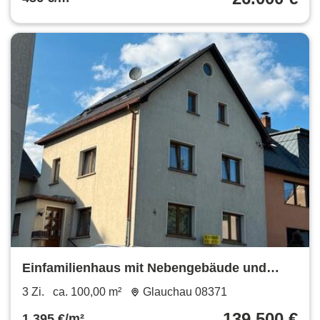
Einfamilienhaus mit Nebengebäude und
Garten Mietkauf mgl.
3 Zi.
ca. 100,00 m²
Glauchau 08371
139.500 €
1.395 €/m²