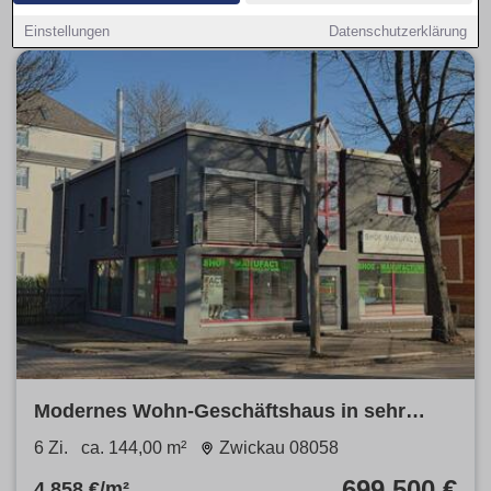
Einstellungen
Datenschutzerklärung
Modernes Wohn-Geschäftshaus in sehr
günstiger Lage
6 Zi.
ca. 144,00 m²
Zwickau 08058
699.500 €
4.858 €/m²