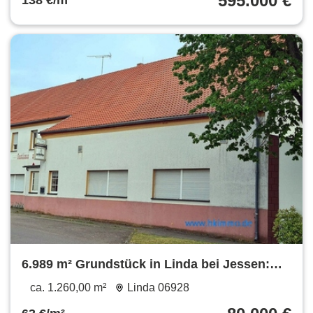
595.000 €
138 €/m²
6.989 m² Grundstück in Linda bei Jessen:
Ehemalige Gaststätte, Wirtschaftsgebäude,
ca. 1.260,00 m²
Linda 06928
Scheune, Acker & Garten – Neue Nutzung: