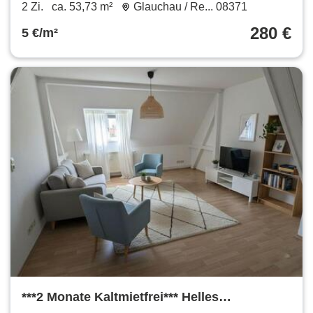
Reinholdshain 280 € 53.73 m²
2 Zi.
ca. 53,73 m²
Glauchau / Re... 08371
280 €
5 €/m²
***2 Monate Kaltmietfrei*** Helles