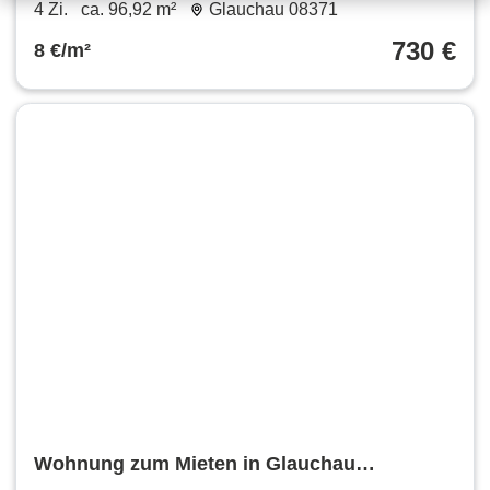
96.92 m²
4 Zi.
ca. 96,92 m²
Glauchau 08371
730 €
8 €/m²
Wohnung zum Mieten in Glauchau