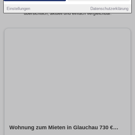
angrenzenden Stadtteilen. Mit wenigen Klicks entdecken Sie
passende Wohnungsangebote ganz in Ihrer Nähe –
Einstellungen
Datenschutzerklärung
übersichtlich, aktuell und einfach vergleichbar.
Wohnung zum Mieten in Glauchau 730 €