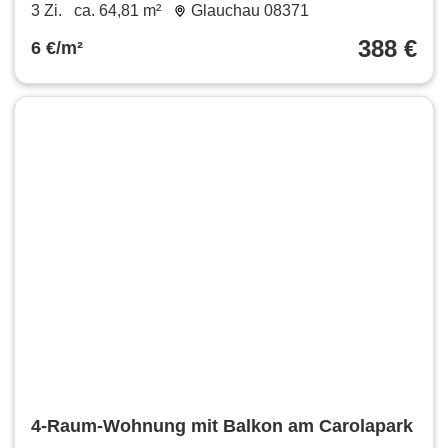
Dachgeschossapartment in Glauchau zur
3 Zi.
ca. 64,81 m²
Glauchau 08371
Miete
388 €
6 €/m²
4-Raum-Wohnung mit Balkon am Carolapark