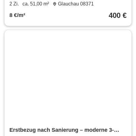
neu saniert
2 Zi.
ca. 51,00 m²
Glauchau 08371
400 €
8 €/m²
Erstbezug nach Sanierung – moderne 3-