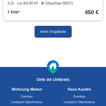
Raum-Wohnung in Glauchau
3 Zi.
ca. 64,00 m²
Glauchau 08371
450 €
7 €/m²
mehr Angebote
Orte im Umkreis
Wohnung Mieten
Haus Kaufen
Zwickau
Zwickau
Limbach-Oberfrohna
Limbach-Oberfrohna