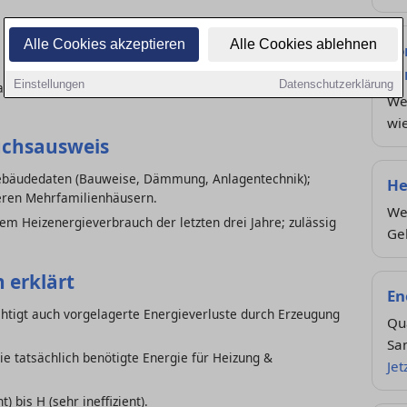
Alle Cookies akzeptieren
Alle Cookies ablehnen
Fö
Sa
Einstellungen
Datenschutzerklärung
 am Immobilienmarkt – ähnlich wie das Energielabel bei
We
wie
uchsausweis
Gebäudedaten (Bauweise, Dämmung, Anlagentechnik);
He
neren Mehrfamilienhäusern.
We
hem Heizenergieverbrauch der letzten drei Jahre; zulässig
Ge
 erklärt
En
htigt auch vorgelagerte Energieverluste durch Erzeugung
Qua
Sa
ie tatsächlich benötigte Energie für Heizung &
Jet
t) bis H (sehr ineffizient).