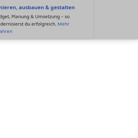
nieren, ausbauen & gestalten
dget, Planung & Umsetzung – so
ernisierst du erfolgreich.
Mehr
fahren