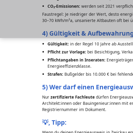
CO₂-Emissionen:
werden seit 2021 verpflic
Faustregel: Je niedriger der Wert, desto energ
30–70 kWh/m²a, unsanierte Altbauten oft bei 
4) Gültigkeit & Aufbewahrung
Gültigkeit:
in der Regel 10 Jahre ab Ausste
Pflicht zur Vorlage:
bei Besichtigung, Verk
Pflichtangaben in Inseraten:
Energieträger
Energieeffizienzklasse.
Strafen:
Bußgelder bis 10.000 € bei fehlen
5) Wer darf einen Energieausw
Nur
zertifizierte Fachleute
dürfen Energieauswe
Architekt:innen oder Bauingenieur:innen mit en
Registriernummer im Dokument.
💡,
Tipp:
Wenn du deinen Energieausweis in Zwickau er