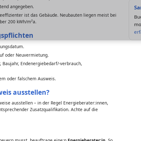
htend angegeben.
Sa
ieeffizienter ist das Gebäude. Neubauten liegen meist bei
Bu
über 200 kWh/m²a.
mod
er
spflichten
llungsdatum.
auf oder Neuvermietung.
, Baujahr, Endenergiebedarf/-verbrauch,
dem oder falschem Ausweis.
eis ausstellen?
ise ausstellen – in der Regel Energieberater:innen,
tsprechender Zusatzqualifikation. Achte auf die
neuern musst, beauftrage eine:n
Energieberater:in
. So