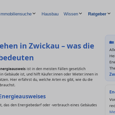
Hausbau
Immobiliensuche
Wissen
Ratgeber
🏡
ehen in Zwickau – was die
All
 bedeuten
He
En
Th
Energieausweis
ist in den meisten Fällen gesetzlich
Zw
ein Gebäude ist, und hilft Käufer:innen oder Mieter:innen in
tzen. Hier erfährst du, welche Arten es gibt, wie du die
brauchst.
En
Energieausweises
Vo
nt, das den Energiebedarf oder -verbrauch eines Gebäudes
red
Me