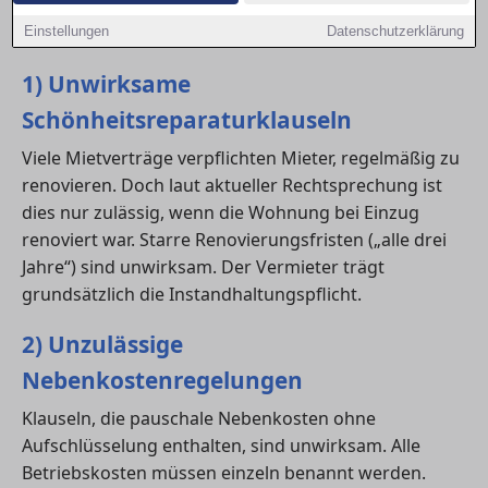
Zwickau genau prüft, kann unzulässige Klauseln
erkennen und sich vor Nachteilen schützen.
Einstellungen
Datenschutzerklärung
1) Unwirksame
Schönheitsreparaturklauseln
Viele Mietverträge verpflichten Mieter, regelmäßig zu
renovieren. Doch laut aktueller Rechtsprechung ist
dies nur zulässig, wenn die Wohnung bei Einzug
renoviert war. Starre Renovierungsfristen („alle drei
Jahre“) sind unwirksam. Der Vermieter trägt
grundsätzlich die Instandhaltungspflicht.
2) Unzulässige
Nebenkostenregelungen
Klauseln, die pauschale Nebenkosten ohne
Aufschlüsselung enthalten, sind unwirksam. Alle
Betriebskosten müssen einzeln benannt werden.