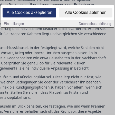
n lokale Risiken wie Überschwemmungen oder Erdbeben in
Alle Cookies akzeptieren
Alle Cookies ablehnen
l zu Selbstbehalten, die in vielen Versicherungsverträgen zu
 der Kosten Sie im Schadensfall selbst tragen müssen. In in
Einstellungen
Datenschutzerklärung
erung und individuellem Risiko erheblich variieren. Prüfen Sie,
für Sie tragbaren Rahmen liegt und vergleichen Sie verschiedene
schlussklausel, in der festgelegt wird, welche Schäden nicht
 Vorsatz, Krieg oder innere Unruhen ausgeschlossen. In in
okale Gegebenheiten wie etwa Bauarbeiten in der Nachbarschaft
. Überprüfen Sie genau, ob für Sie relevante Risiken
ebenenfalls eine individuelle Anpassung in Betracht.
aufzeit- und Kündigungsklausel. Diese legt nicht nur fest, wie
er welchen Bedingungen Sie oder der Versicherer ihn beenden
n, flexible Kündigungsoptionen zu haben, vor allem, wenn sich
nte. Stellen Sie sicher, dass Klauseln zu Fristen und
ie akzeptabel sind.
lauseln im Blick behalten, die festlegen, wie und wann Prämien
 Versicherer behalten sich oft das Recht vor, diese Aspekte