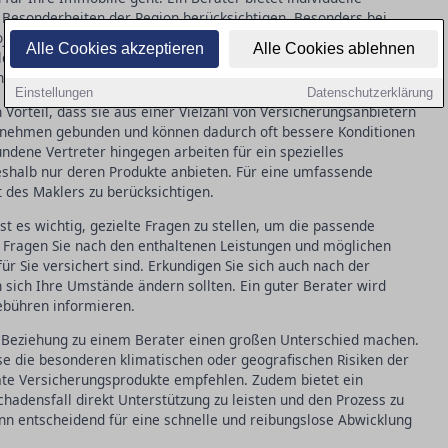
d Besonderheiten der Region berücksichtigen. Besonders bei
ekten ist die Expertise eines Fachmanns oftmals entscheidend.
Alle Cookies akzeptieren
Alle Cookies ablehnen
e eine schnelle Übersicht über die Angebote, jedoch ohne die
nd Beratung.
Einstellungen
Datenschutzerklärung
orteil, dass sie aus einer Vielzahl von Versicherungsanbietern
ernehmen gebunden und können dadurch oft bessere Konditionen
dene Vertreter hingegen arbeiten für ein spezielles
halb nur deren Produkte anbieten. Für eine umfassende
t des Maklers zu berücksichtigen.
t es wichtig, gezielte Fragen zu stellen, um die passende
. Fragen Sie nach den enthaltenen Leistungen und möglichen
r Sie versichert sind. Erkundigen Sie sich auch nach der
n sich Ihre Umstände ändern sollten. Ein guter Berater wird
bühren informieren.
e Beziehung zu einem Berater einen großen Unterschied machen.
se die besonderen klimatischen oder geografischen Risiken der
te Versicherungsprodukte empfehlen. Zudem bietet ein
chadensfall direkt Unterstützung zu leisten und den Prozess zu
ann entscheidend für eine schnelle und reibungslose Abwicklung