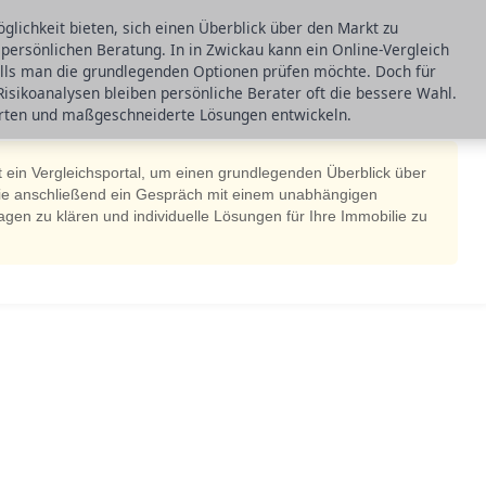
glichkeit bieten, sich einen Überblick über den Markt zu
er persönlichen Beratung. In in Zwickau kann ein Online-Vergleich
falls man die grundlegenden Optionen prüfen möchte. Doch für
Risikoanalysen bleiben persönliche Berater oft die bessere Wahl.
orten und maßgeschneiderte Lösungen entwickeln.
 ein Vergleichsportal, um einen grundlegenden Überblick über
Sie anschließend ein Gespräch mit einem unabhängigen
agen zu klären und individuelle Lösungen für Ihre Immobilie zu