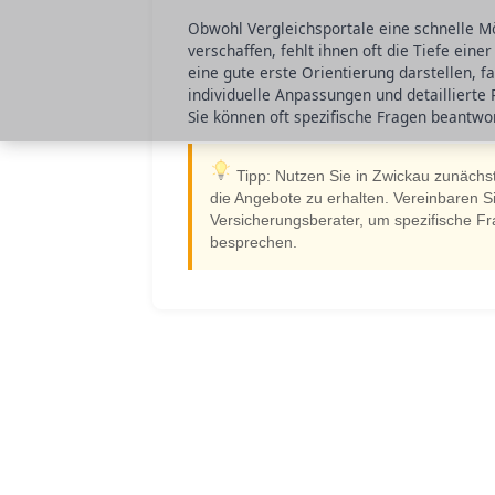
Obwohl Vergleichsportale eine schnelle Mö
verschaffen, fehlt ihnen oft die Tiefe ein
eine gute erste Orientierung darstellen, 
individuelle Anpassungen und detaillierte 
Sie können oft spezifische Fragen beantw
Tipp: Nutzen Sie in Zwickau zunächst
die Angebote zu erhalten. Vereinbaren 
Versicherungsberater, um spezifische Fr
besprechen.