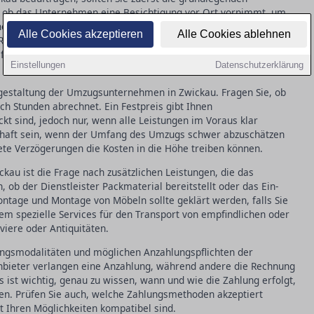
, ob das Unternehmen eine Besichtigung vor Ort vornimmt, um
e gründliche Begutachtung erleichtert die Erstellung eines
Alle Cookies akzeptieren
Alle Cookies ablehnen
Risiko unerwarteter Kosten. Klären Sie zudem, ob das
pflichtversicherung verfügt und wie die Haftung bei möglichen
Einstellungen
Datenschutzerklärung
isgestaltung der Umzugsunternehmen in Zwickau. Fragen Sie, ob
ch Stunden abrechnet. Ein Festpreis gibt Ihnen
kt sind, jedoch nur, wenn alle Leistungen im Voraus klar
eilhaft sein, wenn der Umfang des Umzugs schwer abzuschätzen
tete Verzögerungen die Kosten in die Höhe treiben können.
kau ist die Frage nach zusätzlichen Leistungen, die das
 ob der Dienstleister Packmaterial bereitstellt oder das Ein-
tage und Montage von Möbeln sollte geklärt werden, falls Sie
m spezielle Services für den Transport von empfindlichen oder
iere oder Antiquitäten.
ungsmodalitäten und möglichen Anzahlungspflichten der
bieter verlangen eine Anzahlung, während andere die Rechnung
 ist wichtig, genau zu wissen, wann und wie die Zahlung erfolgt,
n. Prüfen Sie auch, welche Zahlungsmethoden akzeptiert
t Ihren Möglichkeiten kompatibel sind.