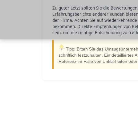
Zu guter Letzt sollten Sie die Bewertung
Erfahrungsberichte anderer Kunden bieten w
der Firma. Achten Sie auf wiederkehrende
bekommen. Direkte Empfehlungen von Beka
sein, um die richtige Entscheidung zu treff
Tipp: Bitten Sie das Umzugsunterneh
schriftlich festzuhalten. Ein detaillierte
Referenz im Falle von Unklarheiten oder S