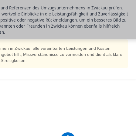
en und Referenzen des Umzugsunternehmens in Zwickau prüfen.
ertvolle Einblicke in die Leistungsfähigkeit und Zuverlässigkeit
 positive oder negative Rückmeldungen, um ein besseres Bild zu
nnten oder Freunden in Zwickau können ebenfalls hilfreich
en.
men in Zwickau, alle vereinbarten Leistungen und Kosten
s Angebot hilft, Missverständnisse zu vermeiden und dient als klare
treitigkeiten.