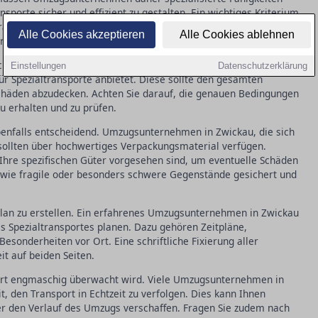
porte sicher und effizient zu gestalten. Ein wichtiges Kriterium
ansportfahrzeuge und geschultes Personal verfügt. Es lohnt
Alle Cookies akzeptieren
Alle Cookies ablehnen
ierungen zu fragen, um die Eignung der Firma zu überprüfen.
sicherung. Stellen Sie sicher, dass das Umzugsunternehmen in
Einstellungen
Datenschutzerklärung
r Spezialtransporte anbietet. Diese sollte den gesamten
häden abzudecken. Achten Sie darauf, die genauen Bedingungen
zu erhalten und zu prüfen.
ebenfalls entscheidend. Umzugsunternehmen in Zwickau, die sich
, sollten über hochwertiges Verpackungsmaterial verfügen.
hre spezifischen Güter vorgesehen sind, um eventuelle Schäden
, wie fragile oder besonders schwere Gegenstände gesichert und
splan zu erstellen. Ein erfahrenes Umzugsunternehmen in Zwickau
s Spezialtransportes planen. Dazu gehören Zeitpläne,
esonderheiten vor Ort. Eine schriftliche Fixierung aller
it auf beiden Seiten.
port engmaschig überwacht wird. Viele Umzugsunternehmen in
t, den Transport in Echtzeit zu verfolgen. Dies kann Ihnen
ber den Verlauf des Umzugs verschaffen. Fragen Sie zudem nach