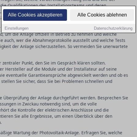
, die Qualifikationen des Installationsteams und deren
fen. Ein klar umrissener Zeitplan hilft dabei, mögliche
Alle Cookies akzeptieren
Alle Cookies ablehnen
 zu vermeiden.
der Abnahme- und Inbetriebnahmeprozesse. Fragen Sie nach,
Einstellungen
Datenschutzerklärung
nd, um die Anlage offiziell in Betrieb zu nehmen und welche
ie auch, wer die Abnahmeprotokolle ausstellt und welche Tests
gkeit der Anlage sicherzustellen. So vermeiden Sie unerwartete
 zentraler Punkt, den Sie im Gespräch klären sollten.
r Hersteller auf die Module und der Installateur auf seine
 wie eventuelle Garantieansprüche abgewickelt werden und ob es
 stellen Sie sicher, dass Sie bei Problemen schnellen und
ierte Überprüfung der Anlage durchgeführt werden. Besprechen Sie
ssungen in Zwickau notwendig sind, um die volle
ehört die Kontrolle der elektrischen Anschlüsse und die
ieren Sie alle Ergebnisse, um einen Überblick über den
.
lmäßige Wartung der Photovoltaik-Anlage. Erfragen Sie, welche