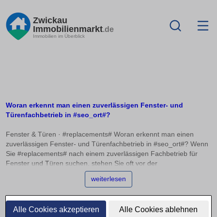
Zwickau
Immobilienmarkt
.de
Immobilien im Überblick
Woran erkennt man einen zuverlässigen Fenster- und
Türenfachbetrieb in #seo_ort#?
Fenster & Türen · #replacements# Woran erkennt man einen
zuverlässigen Fenster- und Türenfachbetrieb in #seo_ort#? Wenn
Sie #replacements# nach einem zuverlässigen Fachbetrieb für
Fenster und Türen suchen, stehen Sie oft vor der
Herausforderung, die Qualität und Kompetenz der Anbieter richtig
weiterlesen
einzuschätzen. Innungsmitgliedschaften, absolvierte
Herstellerschulungen und Referenzprojekte sind wichtige
Indikatoren für die Seriosität und Fachkenntnis eines Betriebs. In
Alle Cookies akzeptieren
Alle Cookies ablehnen
diesem Artikel erfahren Sie, worauf Sie achten sollten, um eine