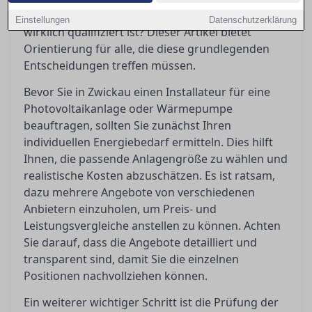
werden? Wie lässt sich feststellen, ob ein Betrieb
Einstellungen
Datenschutzerklärung
wirklich qualifiziert ist? Dieser Artikel bietet
Orientierung für alle, die diese grundlegenden
Entscheidungen treffen müssen.
Bevor Sie in Zwickau einen Installateur für eine
Photovoltaikanlage oder Wärmepumpe
beauftragen, sollten Sie zunächst Ihren
individuellen Energiebedarf ermitteln. Dies hilft
Ihnen, die passende Anlagengröße zu wählen und
realistische Kosten abzuschätzen. Es ist ratsam,
dazu mehrere Angebote von verschiedenen
Anbietern einzuholen, um Preis- und
Leistungsvergleiche anstellen zu können. Achten
Sie darauf, dass die Angebote detailliert und
transparent sind, damit Sie die einzelnen
Positionen nachvollziehen können.
Ein weiterer wichtiger Schritt ist die Prüfung der