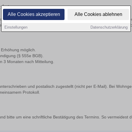
 ist
Alle Cookies akzeptieren
Alle Cookies ablehnen
chmieter beenden.
Nur mit Zustimmung des Vermieters
und bei triftig
ei geeignete Nachmieter vorzuschlagen, die wirtschaftlich und persönlic
Einstellungen
Datenschutzerklärung
Erhöhung möglich.
ndigung (§ 555e BGB).
 3 Monaten nach Mitteilung.
 unterschrieben und postalisch zugestellt (nicht per E-Mail). Bei Wohn
emeinsamem Protokoll.
und bitte um eine schriftliche Bestätigung des Termins. So vermeidest 