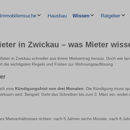
Hausbau
Immobiliensuche
Wissen
Ratgeber
ter in Zwickau – was Mieter wisse
ter in Zwickau schneller aus ihrem Mietvertrag heraus. Doch wie lang 
ärt die wichtigsten Regeln und Fristen zur Wohnungsauflösung.
er
lich eine
Kündigungsfrist von drei Monaten
. Die Kündigung muss sp
rksam wird. Beispiel: Geht das Schreiben bis zum 3. März ein, endet 
des Mietverhältnisses richten: nach 5 Jahren sechs Monate, nach 8 Ja