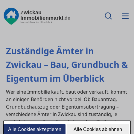
Zwickau
Immobilienmarkt
.de
Immobilien im Überblick
Zuständige Ämter in
Zwickau – Bau, Grundbuch &
Eigentum im Überblick
Wer eine Immobilie kauft, baut oder verkauft, kommt
an einigen Behörden nicht vorbei. Ob Bauantrag,
Grundbuchauszug oder Eigentumsübertragung –
verschiedene Ämter in Zwickau sind zuständig, je
nach Anliegen. Hier erfährst du, welche Stellen du
wann kontaktieren musst.
Alle Cookies akzeptieren
Alle Cookies ablehnen