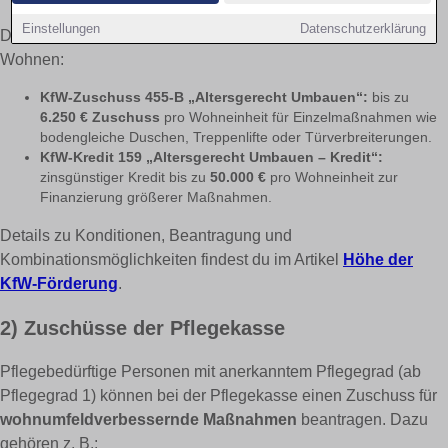
Einstellungen
Datenschutzerklärung
Die KfW bietet zwei zentrale Programme für barrierefreies
Wohnen:
KfW-Zuschuss 455-B „Altersgerecht Umbauen“:
bis zu
6.250 € Zuschuss
pro Wohneinheit für Einzelmaßnahmen wie
bodengleiche Duschen, Treppenlifte oder Türverbreiterungen.
KfW-Kredit 159 „Altersgerecht Umbauen – Kredit“:
zinsgünstiger Kredit bis zu
50.000 €
pro Wohneinheit zur
Finanzierung größerer Maßnahmen.
Details zu Konditionen, Beantragung und
Kombinationsmöglichkeiten findest du im Artikel
Höhe der
KfW-Förderung
.
2) Zuschüsse der Pflegekasse
Pflegebedürftige Personen mit anerkanntem Pflegegrad (ab
Pflegegrad 1) können bei der Pflegekasse einen Zuschuss für
wohnumfeldverbessernde Maßnahmen
beantragen. Dazu
gehören z. B.: