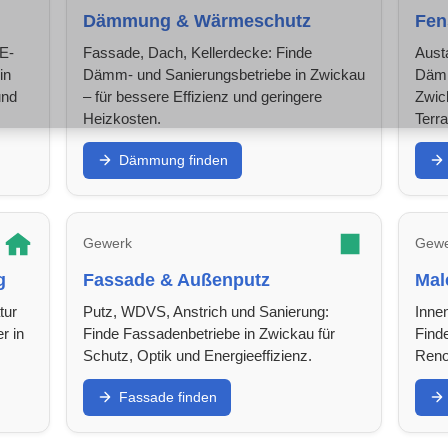
Dämmung & Wärmeschutz
Fen
 E-
Fassade, Dach, Kellerdecke: Finde
Aust
in
Dämm- und Sanierungsbetriebe in Zwickau
Dämm
und
– für bessere Effizienz und geringere
Zwic
Heizkosten.
Terr
Dämmung finden
Gewerk
Gewe
g
Fassade & Außenputz
Mal
tur
Putz, WDVS, Anstrich und Sanierung:
Inne
r in
Finde Fassadenbetriebe in Zwickau für
Finde
Schutz, Optik und Energieeffizienz.
Reno
Fassade finden