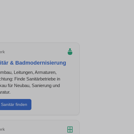
rk
itär & Badmodernisierung
mbau, Leitungen, Armaturen,
htung: Finde Sanitärbetriebe in
kau für Neubau, Sanierung und
ratur.
Sanitär finden
rk